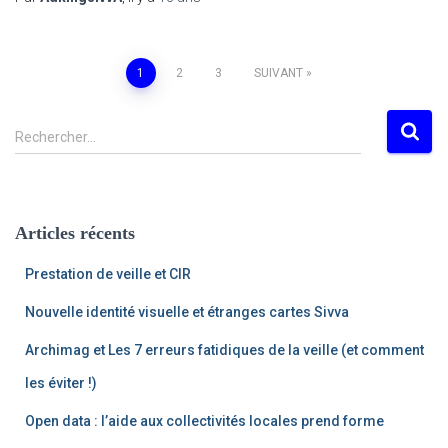
Navigation
1
2
3
SUIVANT
des
R
Rechercher…
e
articles
c
h
e
Articles récents
r
c
Prestation de veille et CIR
h
e
Nouvelle identité visuelle et étranges cartes Sivva
r
Archimag et Les 7 erreurs fatidiques de la veille (et comment
:
les éviter !)
Open data : l’aide aux collectivités locales prend forme