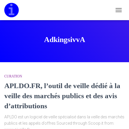
DÉPLI
LA
NAVIG
AdkingsivvA
CURATION
APLDO.FR, l’outil de veille dédié à la
veille des marchés publics et des avis
d’attributions
APLDO est un logiciel de veille spécialisé dans la veille des marchés
publics et les appels d’offres Sourced through Scoop.it from: