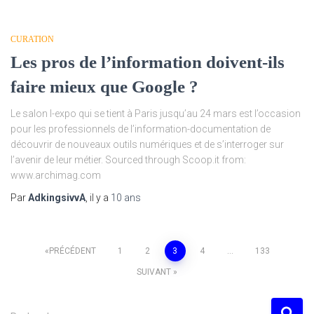
CURATION
Les pros de l’information doivent-ils
faire mieux que Google ?
Le salon I-expo qui se tient à Paris jusqu’au 24 mars est l’occasion
pour les professionnels de l’information-documentation de
découvrir de nouveaux outils numériques et de s’interroger sur
l’avenir de leur métier. Sourced through Scoop.it from:
www.archimag.com
Par
AdkingsivvA
, il y a
10 ans
Navigation
PRÉCÉDENT
1
2
3
4
…
133
SUIVANT
des
R