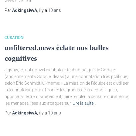
www.siveille.fr
Par
AdkingsivvA
, il y a
10 ans
CURATION
unfiltered.news éclate nos bulles
cognitives
Jigsaw, le tout nouvel incubateur technologique de Google
(anciennement « Google Ideas« ) a une connotation très politique,
selon Eric Schmidt lui-même: « La mission de l’équipe est d’utiliser
la technologie pour affronter les grands défis géopolitiques,
riposter à l’extrémisme violent, faire reculer la censure qui atténue
les menaces liées aux attaques sur
Lire la suite…
Par
AdkingsivvA
, il y a
10 ans