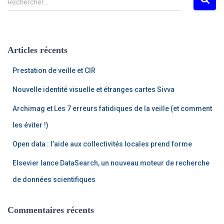
articles
Rechercher…
e
c
h
e
Articles récents
r
c
Prestation de veille et CIR
h
e
Nouvelle identité visuelle et étranges cartes Sivva
r
Archimag et Les 7 erreurs fatidiques de la veille (et comment
:
les éviter !)
Open data : l’aide aux collectivités locales prend forme
Elsevier lance DataSearch, un nouveau moteur de recherche
de données scientifiques
Commentaires récents