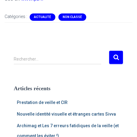
Catégories :
ACTUALITÉ
NON CLASSÉ
R
Rechercher…
e
c
h
e
Articles récents
r
c
Prestation de veille et CIR
h
e
Nouvelle identité visuelle et étranges cartes Sivva
r
Archimag et Les 7 erreurs fatidiques de la veille (et
:
comment les éviter !)