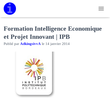
D
É
P
L
Formation Intelligence Economique
I
et Projet Innovant | IPB
E
R
Publié par
AdkingsivvA
le
14 janvier 2014
L
A
N
A
V
I
G
A
T
I
O
N