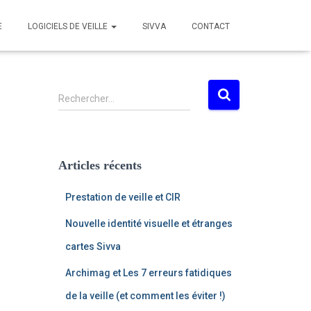
E
LOGICIELS DE VEILLE
SIVVA
CONTACT
R
Rechercher…
e
c
h
e
Articles récents
r
c
Prestation de veille et CIR
h
e
Nouvelle identité visuelle et étranges
r
cartes Sivva
:
Archimag et Les 7 erreurs fatidiques
de la veille (et comment les éviter !)