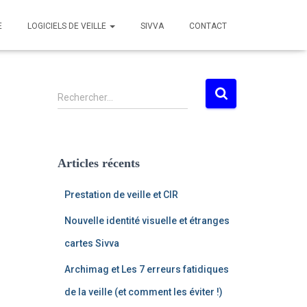
E
LOGICIELS DE VEILLE
SIVVA
CONTACT
R
Rechercher…
e
c
h
e
Articles récents
r
c
Prestation de veille et CIR
h
e
Nouvelle identité visuelle et étranges
r
cartes Sivva
:
Archimag et Les 7 erreurs fatidiques
de la veille (et comment les éviter !)